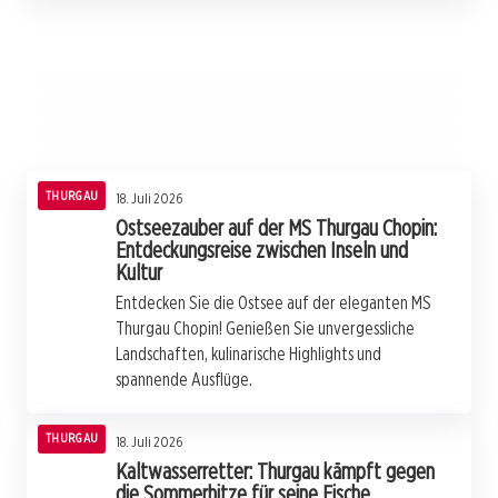
Digitales Ungleichgewicht: Wie Glasfaser die
20. Juli 2026
Hoffnung nach dem WM-Aus
Zuckerkuss in der Krise: Wie Crowdfunding
Ostschweiz spaltet
die Bäckerei rettete
THURGAU
THURGAU
THURGAU
THURGAU
18. Juli 2026
Ostseezauber auf der MS Thurgau Chopin:
Entdeckungsreise zwischen Inseln und
Kultur
Entdecken Sie die Ostsee auf der eleganten MS
Thurgau Chopin! Genießen Sie unvergessliche
Landschaften, kulinarische Highlights und
spannende Ausflüge.
THURGAU
18. Juli 2026
Kaltwasserretter: Thurgau kämpft gegen
die Sommerhitze für seine Fische