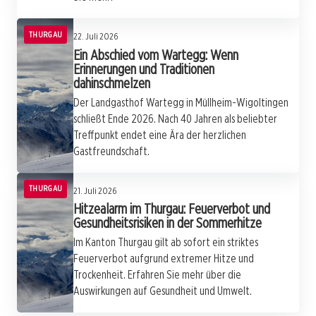
THURGAU
22. Juli 2026
Ein Abschied vom Wartegg: Wenn
Erinnerungen und Traditionen
dahinschmelzen
Der Landgasthof Wartegg in Müllheim-Wigoltingen
schließt Ende 2026. Nach 40 Jahren als beliebter
Treffpunkt endet eine Ära der herzlichen
Gastfreundschaft.
THURGAU
21. Juli 2026
Hitzealarm im Thurgau: Feuerverbot und
Gesundheitsrisiken in der Sommerhitze
Im Kanton Thurgau gilt ab sofort ein striktes
Feuerverbot aufgrund extremer Hitze und
Trockenheit. Erfahren Sie mehr über die
Auswirkungen auf Gesundheit und Umwelt.
20. Juli 2026
Breel Embolo: Zwischen Enttäuschung und
20. Juli 2026