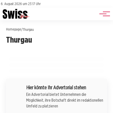
Jobs
Impressum
6. August 2026 um 23:17 Uhr
Datenschutz
Events
Homepage
/
Thurgau
24. Juli 2026
Thurgau
Neuer Besitzer, alte Träume: Die Zukunft der
24. Juli 2026
Rasante Entscheidungen: Wenn
23. Juli 2026
Forster Manufaktur AG im Thurgau
Hitzewelle im Thurgau: Waldbrandgefahr
Polizeieinsätze zum Risiko werden
steigt auf Alarmstufe 4
THURGAU
THURGAU
THURGAU
Hier könnte Ihr Advertorial stehen
Ein Advertorial bietet Unternehmen die
Möglichkeit, ihre Botschaft direkt im redaktionellen
Umfeld zu platzieren