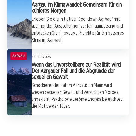
Aargau im Klimawandel: Gemeinsam für ein
kühleres Morgen
Erleben Sie die Initiative "Cool down Aargau" mit
spannenden Ausstellungen zur Klimaanpassung und
entdecken Sie innovative Projekte für ein besseres
Klima im Aargau!
AARGAU
22. Juli 2026
Wenn das Unvorstellbare zur Realität wird:
Der Aargauer Fall und die Abgründe der
sexuellen Gewalt
Schockierender Fall im Aargau: Ein Mann wird
wegen sexueller Gewalt und versuchten Mordes
angeklagt. Psychologe Jérôme Endrass beleuchtet
20. Juli 2026
die Motive der Täter.
21. Juli 2026
Skandal im Aargau: Ehemaliger SVP-
20. Juli 2026
Fiebernde Fans und elektrisierende Nächte:
Friedensrichter im Wandel: Aargaus neues
Grossrat wegen schwerer Verbrechen
Die WM im Aargau
System für mehr Anerkennung und
angeklagt