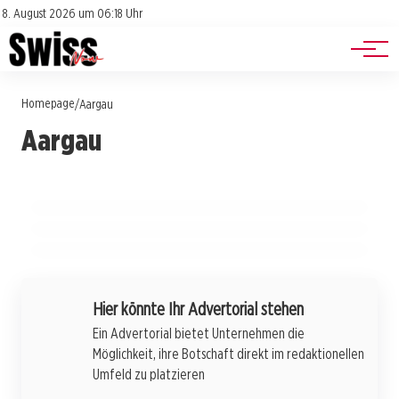
Jobs
Impressum
8. August 2026 um 06:18 Uhr
Datenschutz
Events
Homepage
/
Aargau
24. Juli 2026
24. Juli 2026
Aargau
Alkohol am Steuer: Aargauer Nacht voller
24. Juli 2026
Dunkle Schatten über Aargau: Ein Skandal
Aarau verliert ein Stück Identität: Der
Überraschungen und Verkehrsunfälle
und seine fatale Konsequenzen für Opfer
Schriftzug wird zum Opfer von Vandalismus
von Gewalt
AARGAU
AARGAU
AARGAU
Hier könnte Ihr Advertorial stehen
Ein Advertorial bietet Unternehmen die
Möglichkeit, ihre Botschaft direkt im redaktionellen
Umfeld zu platzieren