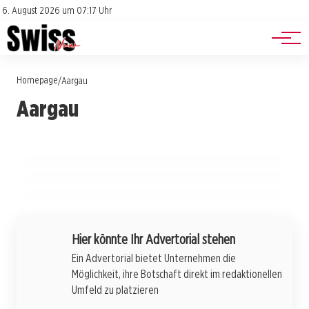
Jobs
Impressum
6. August 2026 um 07:17 Uhr
Datenschutz
Events
13. Juli 2026
Homepage
Aargau im Abstimmungstaumel: Ein Blick auf
/
Aargau
12. Juli 2026
Aargau
die wachsende Spätentschlossenheit der
13. Juli 2026
Kokain im Aargau: Eine gefährliche
Wyna im Alarmzustand: Wenn
Wähler
Entwicklung zwischen Konsum, Gewalt und
Landwirtschaft das Gewässer gefährdet
Zukunftsängsten
AARGAU
AARGAU
AARGAU
Hier könnte Ihr Advertorial stehen
Ein Advertorial bietet Unternehmen die
Möglichkeit, ihre Botschaft direkt im redaktionellen
Umfeld zu platzieren