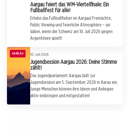
Aargau feiert das WM-Viertelfinale: Ein
Fußballfest für alle!
Erlebe das Fußballfieber im Aargau! Freinächte,
Public Viewing und feierliche Atmosphäre – sei
dabei, wenn die Schweiz am 10. Juli 2026 gegen
Argentinien spielt!
AARGAU
10. Juli 2026
Jugendsession Aargau 2026: Deine Stimme
zählt!
Das Jugendparlament Aargau lädt zur
Jugendsession am 5. September 2026 in Aarau ein.
Junge Menschen können ihre Ideen und Anliegen
aktiv einbringen und mitgestalten!
09. Juli 2026
Rotlicht ignoriert: Motorradfahrer kracht in
09. Juli 2026
Frischer Wind für die Sandwichproduktion im
08. Juli 2026
Mini Cooper und wird schwer verletzt
Aargau auf zwei Rädern: Der Weg zu einem
Kantonsspital Aarau
sicheren und modernen Velonetz