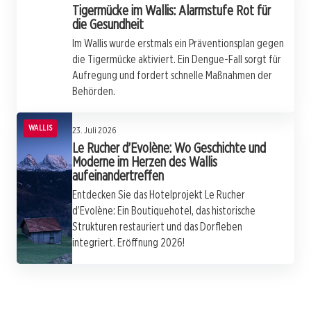
Tigermücke im Wallis: Alarmstufe Rot für
die Gesundheit
Im Wallis wurde erstmals ein Präventionsplan gegen
die Tigermücke aktiviert. Ein Dengue-Fall sorgt für
Aufregung und fordert schnelle Maßnahmen der
Behörden.
WALLIS
23. Juli 2026
Le Rucher d’Evolène: Wo Geschichte und
Moderne im Herzen des Wallis
aufeinandertreffen
Entdecken Sie das Hotelprojekt Le Rucher
d’Evolène: Ein Boutiquehotel, das historische
Strukturen restauriert und das Dorfleben
integriert. Eröffnung 2026!
22. Juli 2026
Mückenkrieg im Wallis: Wie die Tigermücke
22. Juli 2026
Mückenalarm im Wallis: Die Tigermücke
22. Juli 2026
unsere Sommernächte bedroht
Feiern mit Folgen: Der spanische WM-Sieg
macht Sorgen