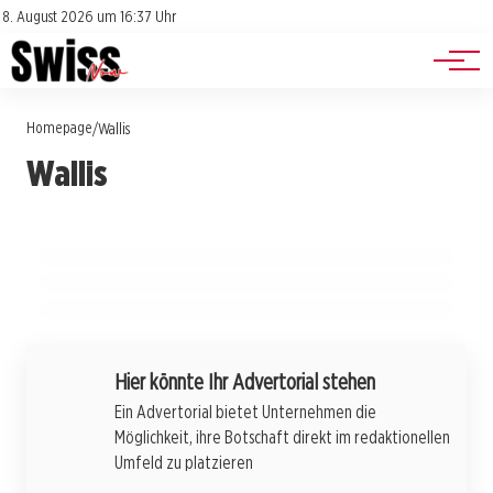
Jobs
Impressum
8. August 2026 um 16:37 Uhr
Datenschutz
Events
Homepage
/
Wallis
25. Juli 2026
Wallis
Blitzschlag auf der Alp: Tragödie für Walliser
25. Juli 2026
Schach und Stärke: Sofiia Hryzlova zwischen
24. Juli 2026
Schwarznasenschafe und ihre Züchter
Verfolgungsjagd im Wallis: Einbruchdiebstahl
Herausforderung und Erfolg in der Schweiz
mit dramatischem Ende in Monthey
WALLIS
WALLIS
WALLIS
Hier könnte Ihr Advertorial stehen
Ein Advertorial bietet Unternehmen die
Möglichkeit, ihre Botschaft direkt im redaktionellen
Umfeld zu platzieren