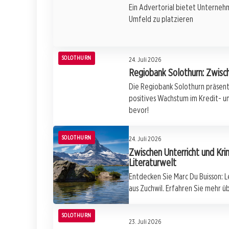
Ein Advertorial bietet Unternehm
Umfeld zu platzieren
SOLOTHURN
24. Juli 2026
Regiobank Solothurn: Zwis
Die Regiobank Solothurn präsent
positives Wachstum im Kredit- u
bevor!
SOLOTHURN
24. Juli 2026
Zwischen Unterricht und Kri
Literaturwelt
Entdecken Sie Marc Du Buisson: Le
aus Zuchwil. Erfahren Sie mehr ü
SOLOTHURN
23. Juli 2026