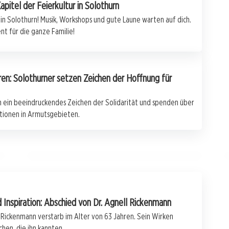
apitel der Feierkultur in Solothurn
 in Solothurn! Musik, Workshops und gute Laune warten auf dich.
nt für die ganze Familie!
aren: Solothurner setzen Zeichen der Hoffnung für
22. Juli 2026
Skandal im Fitnesszentrum: Wenn
n ein beeindruckendes Zeichen der Solidarität und spenden über
Drogen und Gewalt die Grenzen
tionen in Armutsgebieten.
überschreiten
SOLOTHURN
 Inspiration: Abschied von Dr. Agnell Rickenmann
 Rickenmann verstarb im Alter von 63 Jahren. Sein Wirken
hen, die ihn kannten.