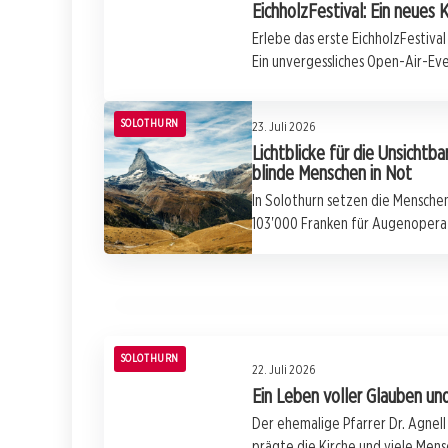
EichholzFestival: Ein neues K
Erlebe das erste EichholzFestival
Ein unvergessliches Open-Air-Eve
SOLOTHURN
23. Juli 2026
Lichtblicke für die Unsichtb
23. Juli 2026
blinde Menschen in Not
Turbulente Auseinandersetzung am
In Solothurn setzen die Mensche
St.Galler Hauptbahnhof: Aggressiver
103'000 Franken für Augenopera
Slowake sorgt für Polizeieinsatz
SOLOTHURN
SOLOTHURN
22. Juli 2026
Ein Leben voller Glauben und
Der ehemalige Pfarrer Dr. Agnell
prägte die Kirche und viele Mensc