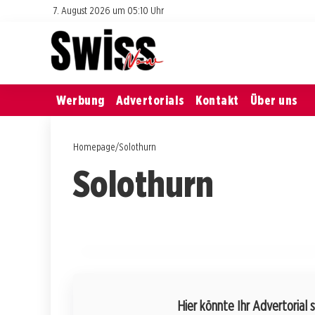
7. August 2026 um 05:10 Uhr
Werbung
Advertorials
Kontakt
Über uns
Homepage
/
Solothurn
25. Juli 2026
Solothurn
Feuerwerksverbot zum
Nationalfeiertag: Wenn die Hitze die
Feierlichkeiten dämpft
SOLOTHURN
Hier könnte Ihr Advertorial 