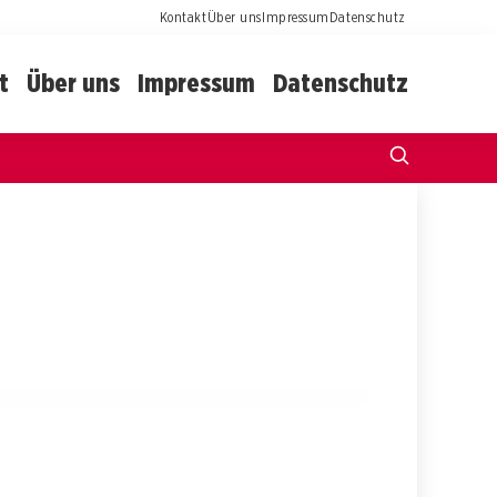
Kontakt
Über uns
Impressum
Datenschutz
t
Über uns
Impressum
Datenschutz
25. Juli 2026
Neuanfang am Murtensee: Simu
Fankhauser und die Melodien des
Lebens
SOLOTHURN