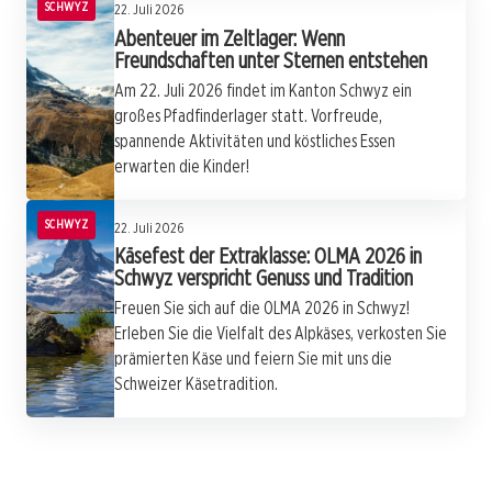
SCHWYZ
22. Juli 2026
Abenteuer im Zeltlager: Wenn
Freundschaften unter Sternen entstehen
Am 22. Juli 2026 findet im Kanton Schwyz ein
großes Pfadfinderlager statt. Vorfreude,
spannende Aktivitäten und köstliches Essen
erwarten die Kinder!
SCHWYZ
22. Juli 2026
Käsefest der Extraklasse: OLMA 2026 in
Schwyz verspricht Genuss und Tradition
Freuen Sie sich auf die OLMA 2026 in Schwyz!
Erleben Sie die Vielfalt des Alpkäses, verkosten Sie
22. Juli 2026
prämierten Käse und feiern Sie mit uns die
Neues Lebenszentrum in Ibach: Schwyz‘
Schweizer Käsetradition.
soziale Dienstleistungen vereint unter
22. Juli 2026
Markus Gossweiler: Frischer Wind für die
21. Juli 2026
einem Dach
Wölfe im Kanton Schwyz: Zwischen
Gemeindeverwaltung in Lachen