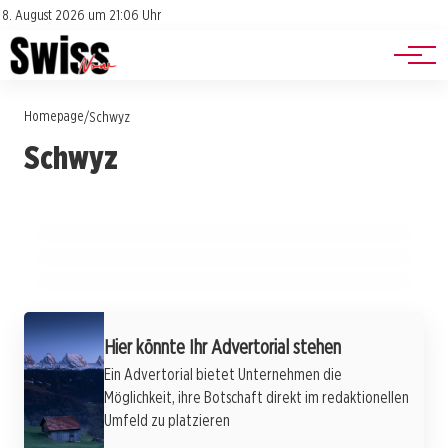
Jobs
Impressum
8. August 2026 um 21:06 Uhr
Datenschutz
Events
Homepage
/
Schwyz
24. Juli 2026
Schwyz
Hecht-Attacken im Schweizer Schwimmbad:
24. Juli 2026
Einsiedeln: Ein Fest der Gemeinschaft und
23. Juli 2026
Ein Warnsignal für Badende?
Zauberhafte Abenteuer: Pfadfinder bringen
Naturerlebnisse im August 2026
die Magie zurück nach Orenda
SCHWYZ
SCHWYZ
SCHWYZ
Hier könnte Ihr Advertorial stehen
Ein Advertorial bietet Unternehmen die
Möglichkeit, ihre Botschaft direkt im redaktionellen
Umfeld zu platzieren