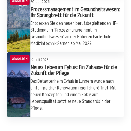
OBWALDEN
20. Juli 2026
Prozessmanagement im Gesundheitswesen:
Ihr Sprungbrett für die Zukunft
Entdecken Sie den neuen berufsbegleitenden HF-
Studiengang "Prozessmanagement im
Gesundheitswesen" an der Höheren Fachschule
Medizintechnik Sarnen ab Mai 2027!
OBWALDEN
19. Juli 2026
Neues Leben im Eyhuis: Ein Zuhause für die
Zukunft der Pflege
Das Betagtenheim Eyhuis in Lungern wurde nach
umfangreicher Renovation feierlich eröffnet. Mit
neuen Konzepten und einem Fokus auf
Lebensqualität setzt es neue Standards in der
Pflege.
19. Juli 2026
Wenn der Urlaub zur Krankheit wird: Die
18. Juli 2026
Spahns Rücktritt: Zwischen persönlichem
18. Juli 2026
heimliche Plage der Freizeitkrankheit
Bergbauern im Dilemma: Wasserknappheit