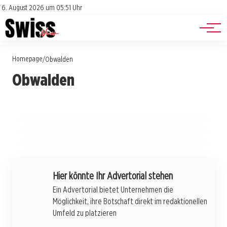
Jobs
Impressum
6. August 2026 um 05:51 Uhr
Datenschutz
Events
Homepage
/
Obwalden
23. Juli 2026
24. Juli 2026
Lagerleben im Tessin: Abenteuer,
Obwalden
Brünigschwinget: Ein Fest der Tradition und
Freundschaft und unvergessliche
22. Juli 2026
des Kampfgeists in majestätischer Natur
Parmelins Käppi: Der neue Schweizer
Erinnerungen
Nationalstolz mit Kultfaktor
OBWALDEN
OBWALDEN
OBWALDEN
Hier könnte Ihr Advertorial stehen
Ein Advertorial bietet Unternehmen die
Möglichkeit, ihre Botschaft direkt im redaktionellen
Umfeld zu platzieren