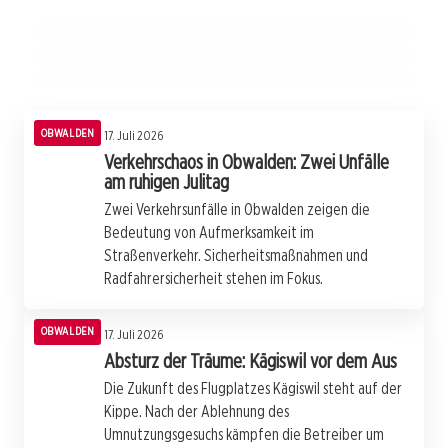
Glück und politischer Verantwortung
bedroht die alpine Identität
OBWALDEN
OBWALDEN
OBWALDEN
OBWALDEN
17. Juli 2026
Verkehrschaos in Obwalden: Zwei Unfälle
am ruhigen Julitag
Zwei Verkehrsunfälle in Obwalden zeigen die
Bedeutung von Aufmerksamkeit im
Straßenverkehr. Sicherheitsmaßnahmen und
Radfahrersicherheit stehen im Fokus.
OBWALDEN
17. Juli 2026
Absturz der Träume: Kägiswil vor dem Aus
Die Zukunft des Flugplatzes Kägiswil steht auf der
Kippe. Nach der Ablehnung des
Umnutzungsgesuchs kämpfen die Betreiber um