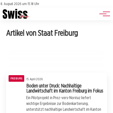
Jobs
Impressum
8. August 2026 um 15:18 Uhr
Datenschutz
Events
20. April 2026
Artikel von Staat Freiburg
Lärm vergiftet unser Leben: So kämpft die
17. April 2026
Schockierende Betrugswelle: Über 930 Fälle
15. April 2026
Schweiz gegen die Belästigung!
Alarmierende Zahlen: Häusliche Gewalt trifft
in Westschweiz entdeckt!
auch unsere Kinder!
FREIBURG
FREIBURG
FREIBURG
FREIBURG
15. April 2026
Boden unter Druck: Nachhaltige
Landwirtschaft im Kanton Freiburg im Fokus
Ein Pilotprojekt in Prez-vers-Noréaz liefert
wichtige Ergebnisse zur Bodenkartierung,
unterstützt nachhaltige Landwirtschaft im Kanton