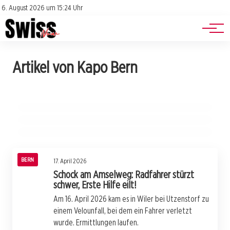
Jobs
Impressum
6. August 2026 um 15:24 Uhr
Datenschutz
Events
20. April 2026
Artikel von Kapo Bern
Tragischer Flugzeugabsturz in Ochlenberg:
19. April 2026
Überfall auf Garage: Polizei fasst flüchtigen
17. April 2026
Pilot stirbt bei Crash
Alarm in Seeland! Polizei warnt vor häufigen
Täter in Seedorf!
Einbrüchen – So helfen Sie!
BERN
BERN
BERN
BERN
17. April 2026
Schock am Amselweg: Radfahrer stürzt
schwer, Erste Hilfe eilt!
Am 16. April 2026 kam es in Wiler bei Utzenstorf zu
einem Velounfall, bei dem ein Fahrer verletzt
wurde. Ermittlungen laufen.