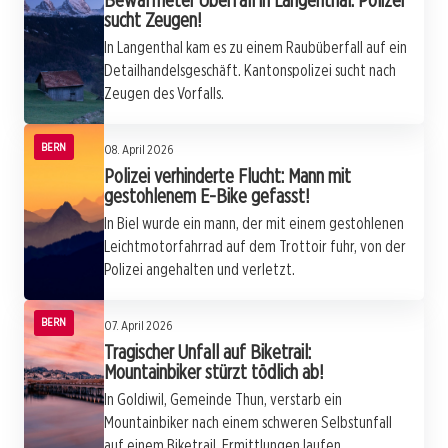
Bewaffneter Überfall in Langenthal: Polizei
sucht Zeugen!
In Langenthal kam es zu einem Raubüberfall auf ein
Detailhandelsgeschäft. Kantonspolizei sucht nach
Zeugen des Vorfalls.
BERN
08. April 2026
Polizei verhinderte Flucht: Mann mit
gestohlenem E-Bike gefasst!
In Biel wurde ein mann, der mit einem gestohlenen
Leichtmotorfahrrad auf dem Trottoir fuhr, von der
Polizei angehalten und verletzt.
BERN
07. April 2026
Tragischer Unfall auf Biketrail:
Mountainbiker stürzt tödlich ab!
In Goldiwil, Gemeinde Thun, verstarb ein
Mountainbiker nach einem schweren Selbstunfall
auf einem Biketrail. Ermittlungen laufen.