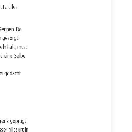
atz alles
Rennen. Da
h gesorgt:
eln hält, muss
it eine Gelbe
bei gedacht
renz geprägt,
ser glitzert in