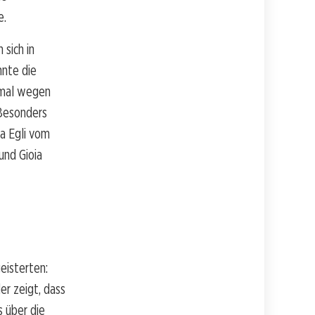
e.
sich in
nnte die
nmal wegen
 Besonders
a Egli vom
und Gioia
eisterten:
er zeigt, dass
s über die