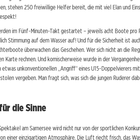
n, stehen 250 freiwillige Helfer bereit, die mit viel Elan und Eins
Respekt!
rden im Fünf-Minuten-Takt gestartet – jeweils acht Boote pro 
ch Stimmung auf dem Wasser auf! Und für die Sicherheit ist auc
chterboote überwachen das Geschehen. Wer sich nicht an die Reg
ben Karte rechnen. Und komischerweise wurde in der Vergangenhe
n etwas unkonventionellen „Angriff“ eines U15-Doppelvierers mit
stolen vergeben. Man fragt sich, was sich die jungen Ruderer da
 für die Sinne
ektakel am Sarnersee wird nicht nur von der sportlichen Konkur
on einer einzigartigen Atmosphäre. Die Luft riecht frisch, das Was