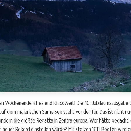
Wochenende ist es endlich soweit! Die 40. Jubiläumsausgabe 
uf dem malerischen Sarnersee steht vor der Tür. Das ist nicht nur
dern die größte Regatta in Zentraleuropa. Wer hätte gedacht, d
n neuer Rekord einstellen würde? Mit stolzen 1611 Booten wird d