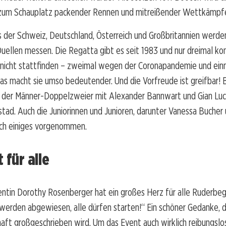
zum Schauplatz packender Rennen und mitreißender Wettkämpf
 der Schweiz, Deutschland, Österreich und Großbritannien werden 
ellen messen. Die Regatta gibt es seit 1983 und nur dreimal ko
 nicht stattfinden – zweimal wegen der Coronapandemie und ei
as macht sie umso bedeutender. Und die Vorfreude ist greifbar!
 der Männer-Doppelzweier mit Alexander Bannwart und Gian Luc
tad. Auch die Juniorinnen und Junioren, darunter Vanessa Bucher 
ich einiges vorgenommen.
 für alle
ntin Dorothy Rosenberger hat ein großes Herz für alle Ruderbeg
erden abgewiesen, alle dürfen starten!“ Ein schöner Gedanke, d
aft großgeschrieben wird. Um das Event auch wirklich reibungslo