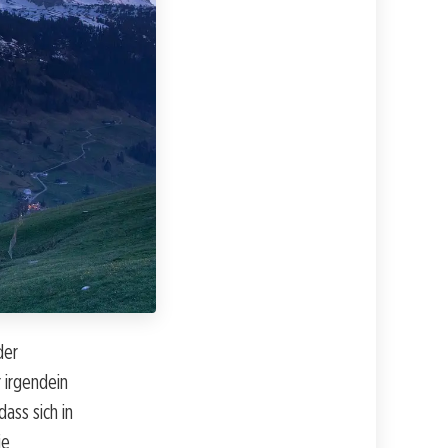
der
 irgendein
ass sich in
ie