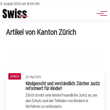
Jobs
Impressum
8. August 2026 um 14:00 Uhr
Datenschutz
Events
21. Mai 2025
20. Mai 2025
Artikel von Kanton Zürich
Junger Mann mit Imitationswaffe in
20. Mai 2025
Polizei stoppt illegale
Zürich startet mit Reform: Allgemeinbildung
Geroldswil verhaftet!
Fahrzeugmodifikationen: Acht Autos
für die Zukunft fit machen!
stillgelegt!
ZÜRICH
ZÜRICH
ZÜRICH
ZÜRICH
20. Mai 2025
Kindgerecht und verständlich: Zürcher Justiz
reformiert für Kinder!
Zürich strebt eine kinderfreundliche Justiz an, um
den Schutz und die Teilhabe von Kindern in
Verfahren zu verbessern.