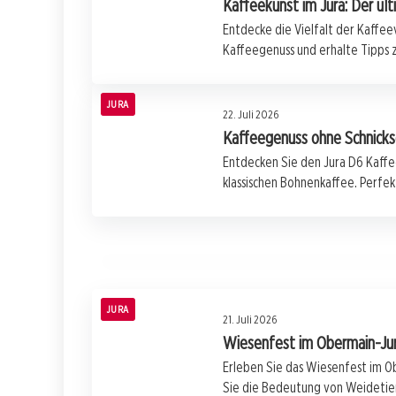
Kaffeekunst im Jura: Der ul
Entdecke die Vielfalt der Kaffee
Kaffeegenuss und erhalte Tipps z
JURA
22. Juli 2026
Kaffeegenuss ohne Schnicksc
Entdecken Sie den Jura D6 Kaffe
22. Juli 2026
klassischen Bohnenkaffee. Perfekt
Klaas Wibker und die Revolution des
Marketings mit Content Markt
JURA
JURA
21. Juli 2026
Wiesenfest im Obermain-Jura
Erleben Sie das Wiesenfest im O
Sie die Bedeutung von Weidetier