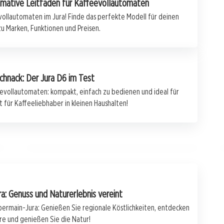
timative Leitfaden für Kaffeevollautomaten
vollautomaten im Jura! Finde das perfekte Modell für deinen
u Marken, Funktionen und Preisen.
hnack: Der Jura D6 im Test
evollautomaten: kompakt, einfach zu bedienen und ideal für
22. Juli 2026
 für Kaffeeliebhaber in kleinen Haushalten!
Sonne, Gewitter und Klimawandel: Ein
Blick auf den Sommer 2023 im Jura
JURA
: Genuss und Naturerlebnis vereint
bermain-Jura: Genießen Sie regionale Köstlichkeiten, entdecken
e und genießen Sie die Natur!