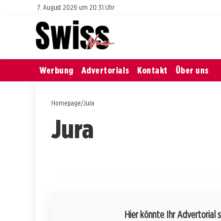
7. August 2026 um 20:31 Uhr
Werbung
Advertorials
Kontakt
Über uns
Homepage
/
Jura
25. Juli 2026
Jura
Dramatischer Unfall im Jura: Ein
Autowrack erzählt Geschichten von
Glück und Verantwortung
JURA
Hier könnte Ihr Advertorial 