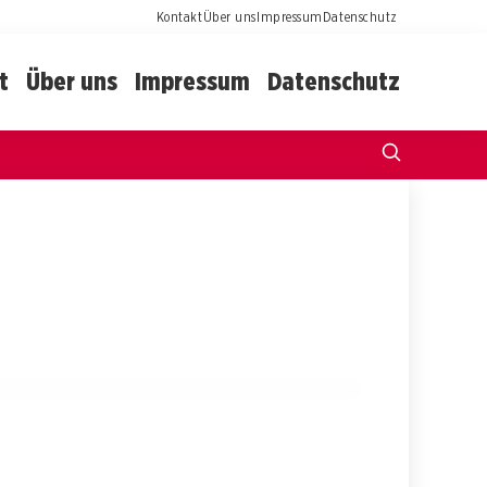
Kontakt
Über uns
Impressum
Datenschutz
t
Über uns
Impressum
Datenschutz
25. Juli 2026
Schweiz unter Feuer: Hitzewelle und
Klimawandel fordern ihren Tribut
JURA