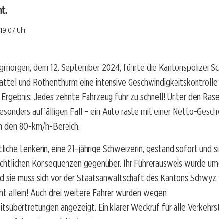
t.
 19:07 Uhr
morgen, dem 12. September 2024, führte die Kantonspolizei Sc
ttel und Rothenthurm eine intensive Geschwindigkeitskontrolle 
Ergebnis: Jedes zehnte Fahrzeug fuhr zu schnell! Unter den Rase
besonders auffälligen Fall – ein Auto raste mit einer Netto-Gesch
h den 80-km/h-Bereich.
liche Lenkerin, eine 21-jährige Schweizerin, gestand sofort und si
echtlichen Konsequenzen gegenüber. Ihr Führerausweis wurde u
d sie muss sich vor der Staatsanwaltschaft des Kantons Schwyz
icht allein! Auch drei weitere Fahrer wurden wegen
tsübertretungen angezeigt. Ein klarer Weckruf für alle Verkehrst