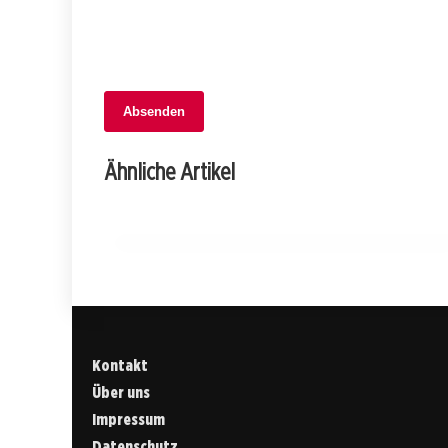
05. Februar 2026
Absenden
Blutige Messerattacke in Siebnen:
Afghanischer Mann lebensgefährlich
Ähnliche Artikel
verletzt!
SCHWYZ
Kontakt
Über uns
Impressum
Datenschutz