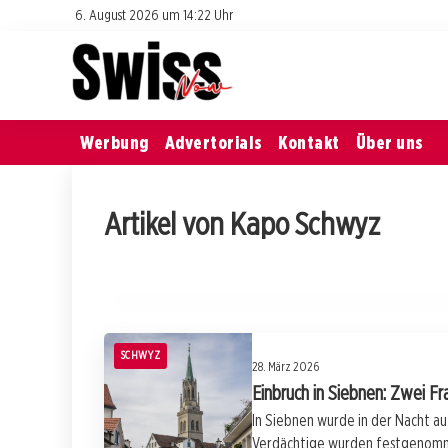
6. August 2026 um 14:22 Uhr
Werbung
Advertorials
Kontakt
Über uns
16. April 2026
Artikel von Kapo Schwyz
Ölspur in Egg: Unbekannter Fahrer nach
Crash gesucht!
SCHWYZ
SCHWYZ
28. März 2026
Einbruch in Siebnen: Zwei 
In Siebnen wurde in der Nacht a
Verdächtige wurden festgenom