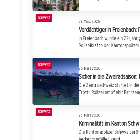
SCHWYZ
28. März 2026
Verdächtiger in Freienbach: 
In Freienbach wurde ein 22-jähr
Polizeikräfte der Kantonspolizei
SCHWYZ
26. März 2026
Sicher in die Zweiradsaison: 
Die Zentralschweiz startet in die
Trotti. Polizei empfiehlt Fahrze
SCHWYZ
23. März 2026
Kriminalität im Kanton Schw
Die Kantonspolizei Schwyz veröff
Verkehrsunfällen zeigt.