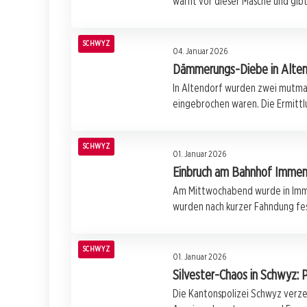
warnt vor dieser Masche und gibt
SCHWYZ
04. Januar 2026
Dämmerungs-Diebe in Altend
In Altendorf wurden zwei mutmas
eingebrochen waren. Die Ermittl
SCHWYZ
01. Januar 2026
Einbruch am Bahnhof Immen
Am Mittwochabend wurde in Imme
wurden nach kurzer Fahndung f
SCHWYZ
01. Januar 2026
Silvester-Chaos in Schwyz: 
Die Kantonspolizei Schwyz verze