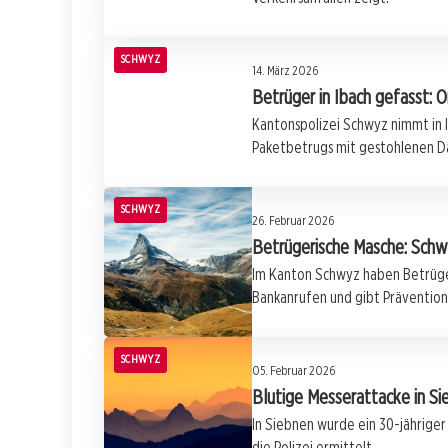
SCHWYZ
14. März 2026
Betrüger in Ibach gefasst: O
Kantonspolizei Schwyz nimmt in I
Paketbetrugs mit gestohlenen D
SCHWYZ
26. Februar 2026
Betrügerische Masche: Schwy
Im Kanton Schwyz haben Betrüger
Bankanrufen und gibt Prävention
SCHWYZ
05. Februar 2026
Blutige Messerattacke in Si
In Siebnen wurde ein 30-jährige
die Polizei ermittelt.