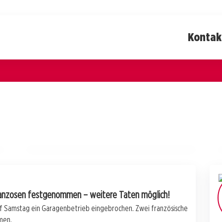
Kontak
15. April 2026
Drogenschmuggel im Bezirk March:
Polizei erwischt Schweizer mit Kokain!
SCHWYZ
Franzosen festgenommen – weitere Taten möglich!
uf Samstag ein Garagenbetrieb eingebrochen. Zwei französische
men.