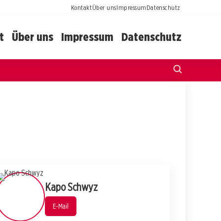
Kontakt
Über uns
Impressum
Datenschutz
t
Über uns
Impressum
Datenschutz
04. April 2026
Tödlicher Lawinenunfall am Mythen: 20-
Jähriger Spanier stirbt tragisch
SCHWYZ
Kapo Schwyz
E-Mail