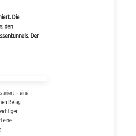
iert. Die
s, den
assentunnels. Der
saniert – eine
chen Belag
wichtiger
d eine
e.