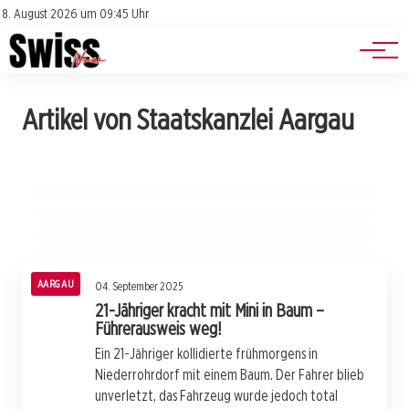
Jobs
Impressum
8. August 2026 um 09:45 Uhr
Datenschutz
Events
06. September 2025
Artikel von Staatskanzlei Aargau
Chemische Reaktion in Rudolfstetten: Gelber
05. September 2025
Fussgängerin in Suhr von Lieferwagen
05. September 2025
Rauch alarmiert Feuerwehr!
Wende bei der SVA Aargau: Christoph Schenk
angefahren – Hinweise gesucht!
als neuer CEO vorgestellt!
AARGAU
AARGAU
AARGAU
AARGAU
04. September 2025
21-Jähriger kracht mit Mini in Baum –
Führerausweis weg!
Ein 21-Jähriger kollidierte frühmorgens in
Niederrohrdorf mit einem Baum. Der Fahrer blieb
unverletzt, das Fahrzeug wurde jedoch total