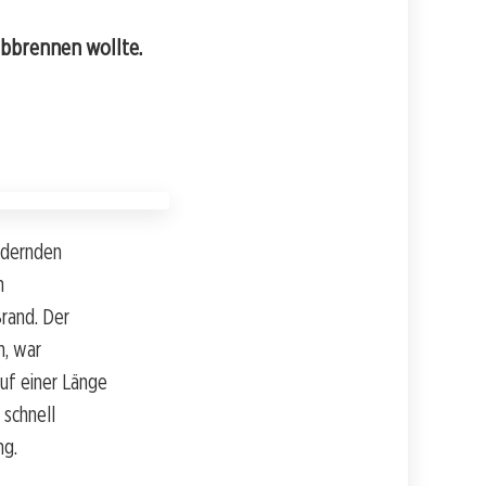
abbrennen wollte.
lodernden
n
rand. Der
n, war
uf einer Länge
 schnell
ng.