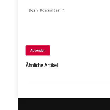
Absenden
06. September 2025
Chemische Reaktion in Rudolfstetten:
Ähnliche Artikel
Gelber Rauch alarmiert Feuerwehr!
AARGAU