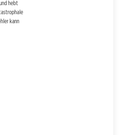
 und hebt
tastrophale
hler kann