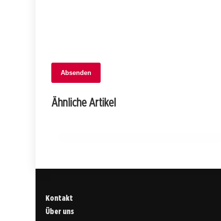
Absenden
21. Mai 2025
Junger Mann mit Imitationswaffe in
Ähnliche Artikel
Geroldswil verhaftet!
ZÜRICH
Kontakt
Über uns