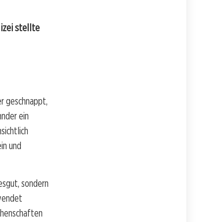
zei stellte
er geschnappt,
hnder ein
sichtlich
ein und
esgut, sondern
rwendet
achenschaften