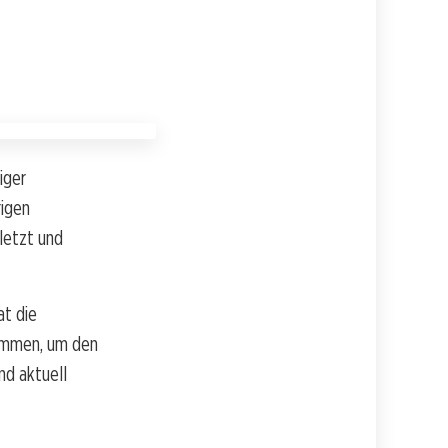
iger
rigen
letzt und
at die
ammen, um den
nd aktuell