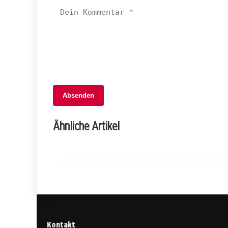
Absenden
21. Mai 2025
Junger Mann mit Imitationswaffe in
Ähnliche Artikel
Geroldswil verhaftet!
ZÜRICH
Kontakt