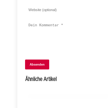
Absenden
21. Mai 2025
Junger Mann mit Imitationswaffe in
Ähnliche Artikel
Geroldswil verhaftet!
ZÜRICH