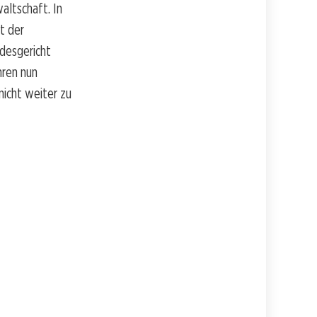
ltschaft. In
t der
ndesgericht
hren nun
nicht weiter zu