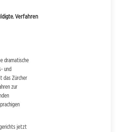
ldigte. Verfahren
ne dramatische
s- und
t das Zürcher
ahren zur
enden
sprachigen
erichts jetzt