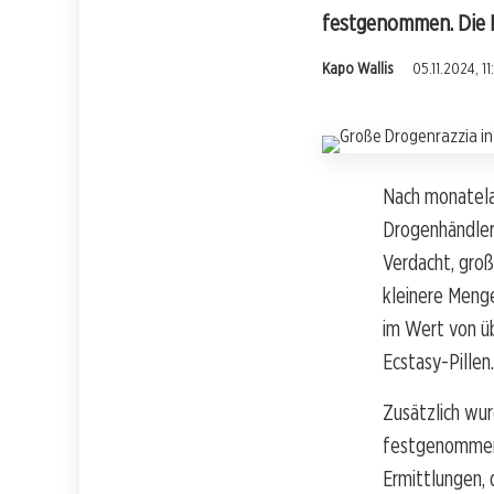
festgenommen. Die P
Kapo Wallis
05.11.2024, 11
Nach monatelan
Drogenhändler
Verdacht, gro
kleinere Meng
im Wert von üb
Ecstasy-Pillen.
Zusätzlich wur
festgenommen.
Ermittlungen,