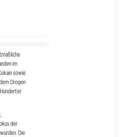
utmaßliche
anden im
Kokain sowie
zudem Drogen
d Hunderter
,
okus der
 wurden. Die