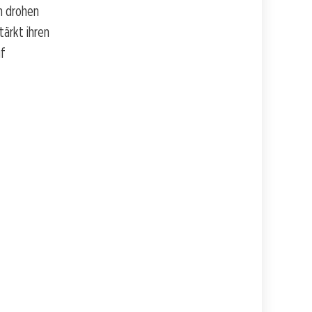
n drohen
tärkt ihren
uf