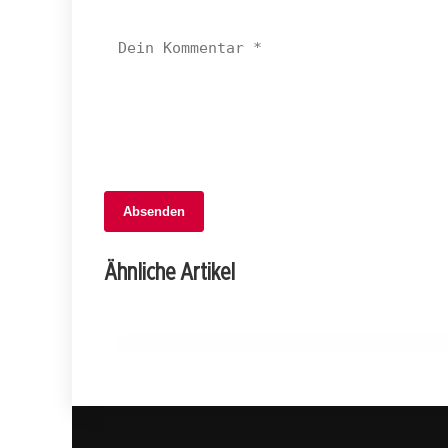
Absenden
03. Februar 2026
Raser-Angriffe und Kabotage: Polizei
Ähnliche Artikel
stoppt Verkehrsdelikte im Wallis!
WALLIS