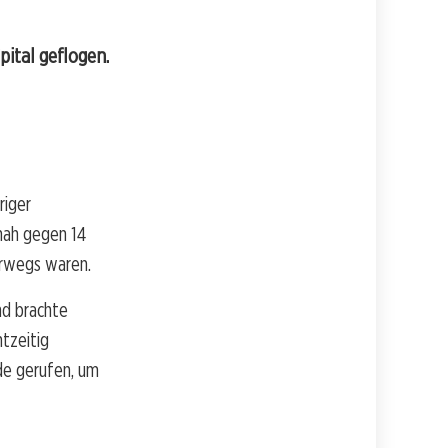
pital geflogen.
riger
chah gegen 14
erwegs waren.
nd brachte
tzeitig
de gerufen, um