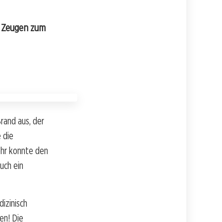
t Zeugen zum
rand aus, der
 die
ehr konnte den
uch ein
izinisch
en! Die