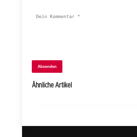
Absenden
06. Februar 2026
Fahrzeugbrand auf A7: Technischer
Ähnliche Artikel
Defekt sorgt für hohen Sachschaden!
THURGAU