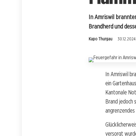
In Amriswil brannte
Brandherd und dess
Kapo Thurgau
30.12.2024,
In Amriswil br
ein Gartenhaus
Kantonale Notr
Brand jedoch s
angrenzendes
Glücklicherwei
versorgt wurd