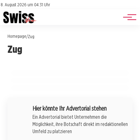
Jobs
Impressum
8. August 2026 um 04:31 Uhr
Datenschutz
Events
Homepage
/
Zug
25. Juli 2026
24. Juli 2026
Zug
Neue Gleise, neue Ziele: Die direkte
24. Juli 2026
Transferzauber in der Schweizer
Hüsler verabschiedet sich mit Bravour: Ein
Zugverbindung von Frankfurt nach Prag
Eishockeyszene: Frischer Wind für die
emotionaler Auftakt in Zug
National League!
ZUG
ZUG
ZUG
Hier könnte Ihr Advertorial stehen
Ein Advertorial bietet Unternehmen die
Möglichkeit, ihre Botschaft direkt im redaktionellen
Umfeld zu platzieren