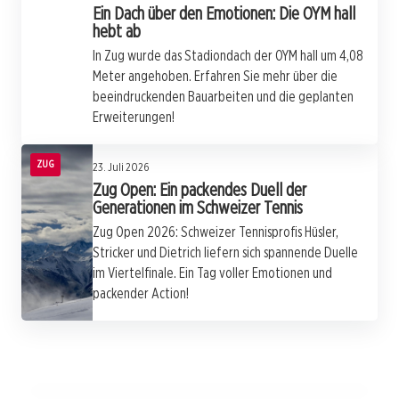
Ein Dach über den Emotionen: Die OYM hall
hebt ab
In Zug wurde das Stadiondach der OYM hall um 4,08
Meter angehoben. Erfahren Sie mehr über die
beeindruckenden Bauarbeiten und die geplanten
Erweiterungen!
ZUG
23. Juli 2026
Zug Open: Ein packendes Duell der
Generationen im Schweizer Tennis
Zug Open 2026: Schweizer Tennisprofis Hüsler,
Stricker und Dietrich liefern sich spannende Duelle
im Viertelfinale. Ein Tag voller Emotionen und
packender Action!
22. Juli 2026
22. Juli 2026
Ägeriseelauf 2026: Ein Wettlauf voller
22. Juli 2026
V-Zug auf Erfolgskurs: Wachstum und
Botox: Der Zaubertrick gegen die Zeit und die
Überraschungen am malerischen Ägerisee
Herausforderungen im Haushaltsgeräte-
Schattenseiten des Schönheitsbooms
Markt