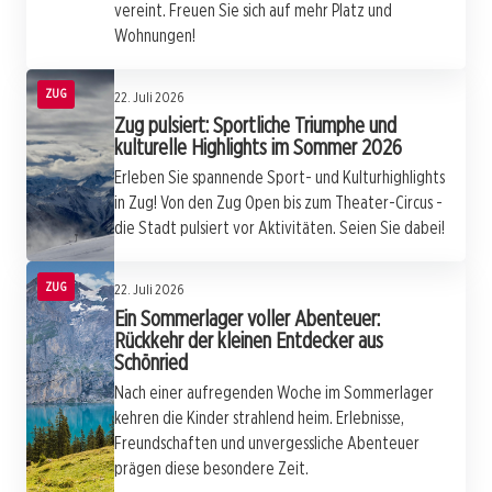
vereint. Freuen Sie sich auf mehr Platz und
Wohnungen!
ZUG
22. Juli 2026
Zug pulsiert: Sportliche Triumphe und
kulturelle Highlights im Sommer 2026
Erleben Sie spannende Sport- und Kulturhighlights
in Zug! Von den Zug Open bis zum Theater-Circus -
die Stadt pulsiert vor Aktivitäten. Seien Sie dabei!
ZUG
22. Juli 2026
Ein Sommerlager voller Abenteuer:
Rückkehr der kleinen Entdecker aus
Schönried
Nach einer aufregenden Woche im Sommerlager
kehren die Kinder strahlend heim. Erlebnisse,
Freundschaften und unvergessliche Abenteuer
prägen diese besondere Zeit.