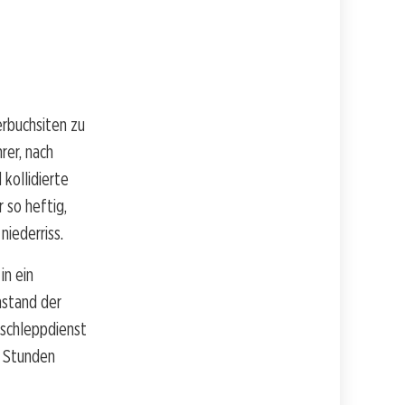
rbuchsiten zu
rer, nach
kollidierte
so heftig,
iederriss.
in ein
nstand der
bschleppdienst
b Stunden