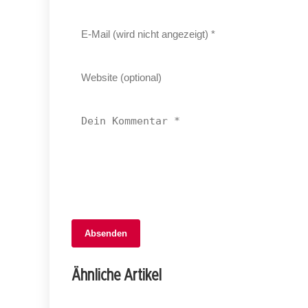
Absenden
02. Januar 2026
Autounfall in Erschwil: 74-Jährige mit
Ähnliche Artikel
Helikopter ins Spital geflogen!