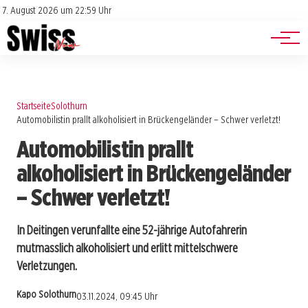
Jobs
Impressum
7. August 2026 um 22:59 Uhr
Datenschutz
Events
Startseite
Solothurn
Automobilistin prallt alkoholisiert in Brückengeländer – Schwer verletzt!
Automobilistin prallt
alkoholisiert in Brückengeländer
– Schwer verletzt!
In Deitingen verunfallte eine 52-jährige Autofahrerin
mutmasslich alkoholisiert und erlitt mittelschwere
Verletzungen.
Kapo Solothurn
03.11.2024, 09:45 Uhr