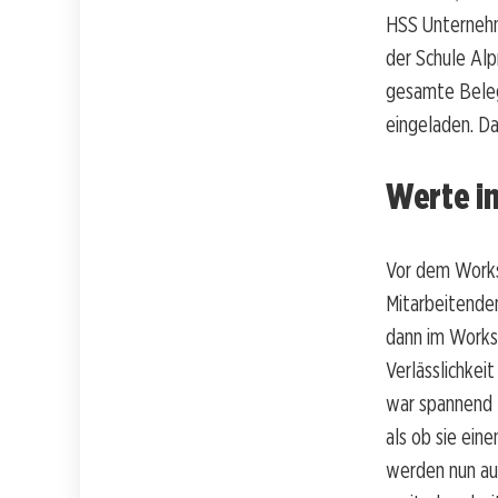
HSS Unternehm
der Schule Alp
gesamte Beleg
eingeladen. Da
Werte i
Vor dem Works
Mitarbeitenden
dann im Worksh
Verlässlichkei
war spannend z
als ob sie ei
werden nun au