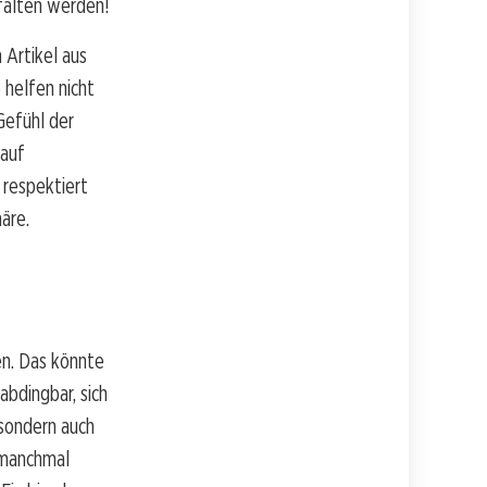
tfalten werden!
 Artikel aus
 helfen nicht
Gefühl der
 auf
 respektiert
äre.
en. Das könnte
abdingbar, sich
 sondern auch
t manchmal