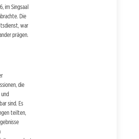
, im Singsaal
brachte. Die
tsdienst, war
ander prägen.
er
ssionen, die
t und
ar sind. Es
gen teilten,
rgebnisse
n