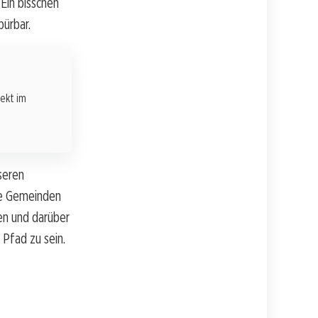
 Ein bisschen
pürbar.
rekt im
seren
ere Gemeinden
den und darüber
 Pfad zu sein.