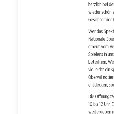
herzlich bei d
wieder schön z
Gesichter der 
Wer das Spekta
Nationale Spie
erneut vom Ver
Spielens in un
beteiligen. Wer
vielleicht ein
Oberwil notier
entdecken, so
Die Öffnungsz
10 bis 12 Uhr.
weitergeben m