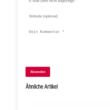
Absenden
08. Juni 2026
Patrick Bruel im Fokus: Vorwürfe, die
Ähnliche Artikel
seine Karriere bedrohen
NIDWALDEN