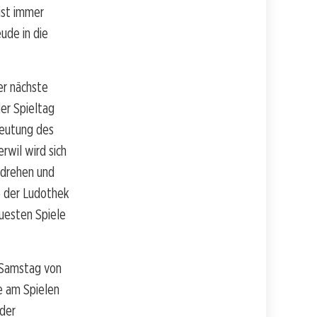
ist immer
ude in die
er nächste
der Spieltag
deutung des
rwil wird sich
u drehen und
se der Ludothek
euesten Spiele
 Samstag von
de am Spielen
 der