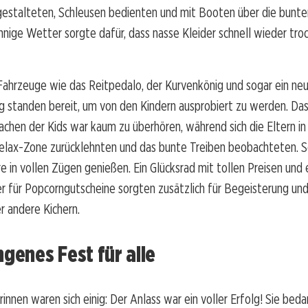
stalteten, Schleusen bedienten und mit Booten über die bunt
nnige Wetter sorgte dafür, dass nasse Kleider schnell wieder tro
Fahrzeuge wie das Reitpedalo, der Kurvenkönig und sogar ein ne
g standen bereit, um von den Kindern ausprobiert zu werden. Das
achen der Kids war kaum zu überhören, während sich die Eltern in
elax-Zone zurücklehnten und das bunte Treiben beobachteten. 
 in vollen Zügen genießen. Ein Glücksrad mit tollen Preisen und 
 für Popcorngutscheine sorgten zusätzlich für Begeisterung und 
er andere Kichern.
ngenes Fest für alle
innen waren sich einig: Der Anlass war ein voller Erfolg! Sie beda