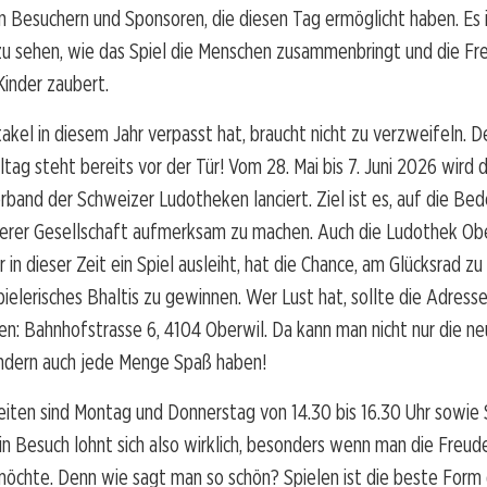
en Besuchern und Sponsoren, die diesen Tag ermöglicht haben. Es 
u sehen, wie das Spiel die Menschen zusammenbringt und die Fre
Kinder zaubert.
kel in diesem Jahr verpasst hat, braucht nicht zu verzweifeln. D
ltag steht bereits vor der Tür! Vom 28. Mai bis 7. Juni 2026 wird 
band der Schweizer Ludotheken lanciert. Ziel ist es, auf die Be
serer Gesellschaft aufmerksam zu machen. Auch die Ludothek Obe
 in dieser Zeit ein Spiel ausleiht, hat die Chance, am Glücksrad z
 spielerisches Bhaltis zu gewinnen. Wer Lust hat, sollte die Adres
en: Bahnhofstrasse 6, 4104 Oberwil. Da kann man nicht nur die n
ndern auch jede Menge Spaß haben!
eiten sind Montag und Donnerstag von 14.30 bis 16.30 Uhr sowie
 Ein Besuch lohnt sich also wirklich, besonders wenn man die Freu
öchte. Denn wie sagt man so schön? Spielen ist die beste Form