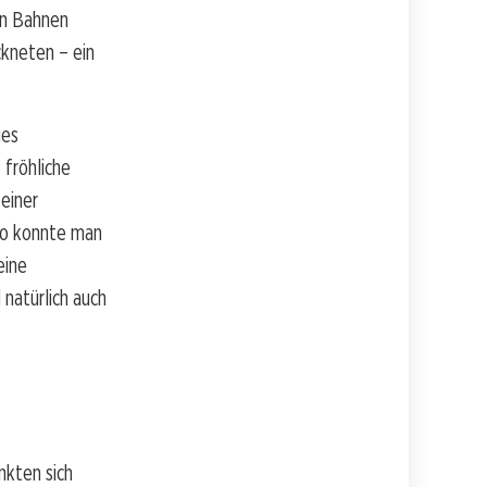
en Bahnen
ckneten – ein
ues
 fröhliche
 einer
So konnte man
eine
natürlich auch
nkten sich