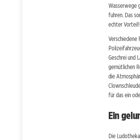
Wasserwege ge
fuhren. Das so
echter Vorteil!
Verschiedene 
Polizeifahrzeu
Geschrei und L
gemütlichen R
die Atmosphäre
Clownschleuder
für das ein od
Ein gelu
Die Ludothekar