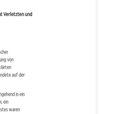
ht Verletzten und
scher
gung von
klärten
andete auf der
mgehend in ein
, ein
nstes waren