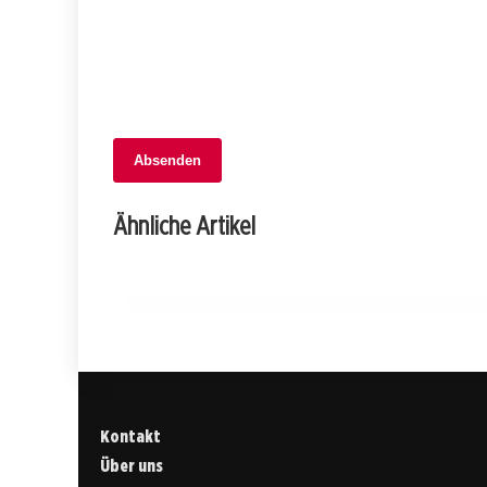
Absenden
02. Februar 2026
Luxusauto gestohlen: Polizei fasst Täte
Ähnliche Artikel
dank schnellem Einsatz!
JURA
Kontakt
Über uns