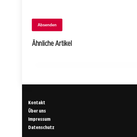
Absenden
02. Februar 2026
Luxusauto gestohlen: Polizei fasst Täte
Ähnliche Artikel
dank schnellem Einsatz!
JURA
Kontakt
Über uns
Impressum
Datenschutz