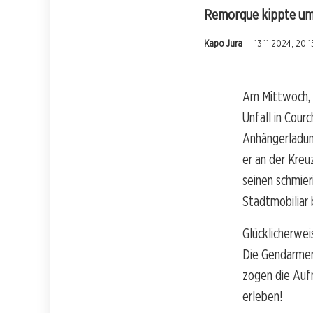
Remorque kippte um,
Kapo Jura
13.11.2024, 20:1
Am Mittwoch, 
Unfall in Cour
Anhängerladun
er an der Kreu
seinen schmier
Stadtmobiliar 
Glücklicherwei
Die Gendarmeri
zogen die Aufm
erleben!