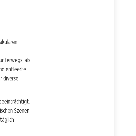
akulären
unterwegs, als
und entleerte
r diverse
beeinträchtigt.
tischen Szenen
täglich