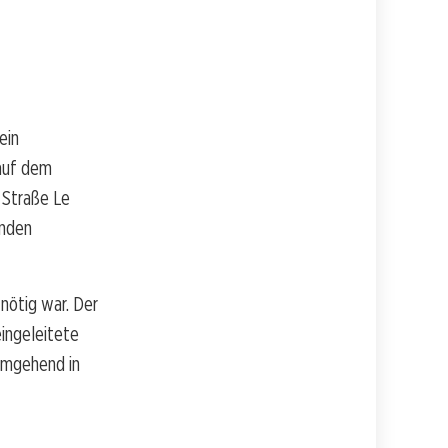
ein
 auf dem
 Straße Le
enden
nötig war. Der
eingeleitete
umgehend in