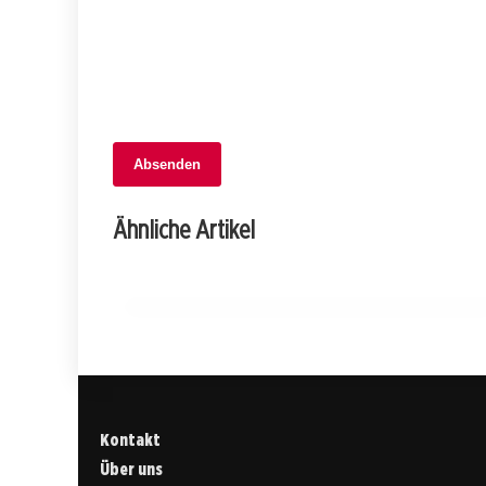
Absenden
06. Februar 2026
Junge Männer in Grüsch festgenommen:
Ähnliche Artikel
Mit gestohlenem Auto auf der Flucht!
GRAUBÜNDEN
Kontakt
Über uns