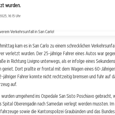
tzt wurden.
2025, 16:15 Uhr
mittag kam es in San Carlo zu einem schrecklichen Verkehrsunfal
r verletzt wurden. Der 25-jährige Fahrer eines Autos war gegen
aße in Richtung Livigno unterwegs, als er infolge eines Sekundens
 geriet. Dort prallte er frontal mit dem Wagen eines 60-Jährig
2-jähriger Fahrer konnte nicht rechtzeitig bremsen und fuhr auf d
rzeug auf.
n wurden umgehend ins Ospedale San Sisto Poschiavo gebracht, 
ins Spital Oberengadin nach Samedan verlegt werden mussten. Im
fahrzeuge sowie die Kantonspolizei Graubünden und das Bundesa