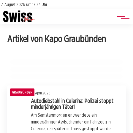
Jobs
Impressum
7. August 2026 um 19:34 Uhr
Datenschutz
Events
20. April 2026
Artikel von Kapo Graubünden
Junge Täter fällen illegale Bäume:
20. April 2026
Schock in Tomils: 70-Jährige nach Unfall ins
19. April 2026
Waldschutz in Gefahr!
Alkohol am Steuer: Portugiese kracht mit
Spital eingeliefert!
Auto in Böschung bei Ilanz!
GRAUBÜNDEN
GRAUBÜNDEN
GRAUBÜNDEN
GRAUBÜNDEN
18. April 2026
Autodiebstahl in Celerina: Polizei stoppt
minderjährigen Täter!
Am Samstagmorgen entwendete ein
minderjähriger Asylsuchender ein Fahrzeug in
Celerina, das später in Thusis gestoppt wurde.