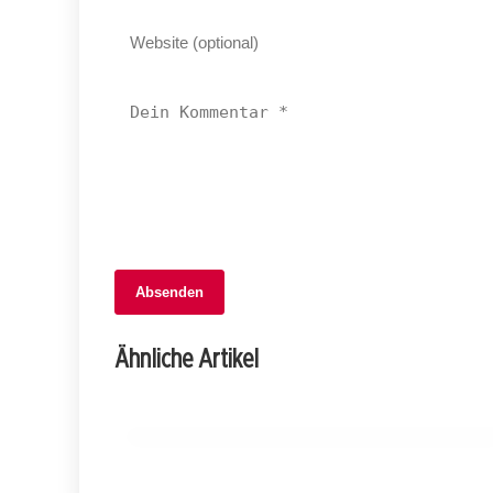
Absenden
06. Februar 2026
Junge Männer in Grüsch festgenommen:
Ähnliche Artikel
Mit gestohlenem Auto auf der Flucht!
GRAUBÜNDEN