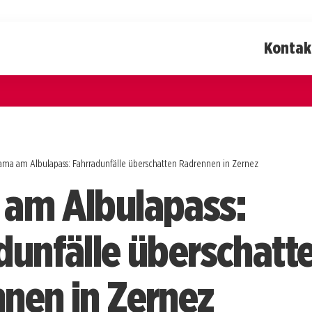
Kontak
ama am Albulapass: Fahrradunfälle überschatten Radrennen in Zernez
am Albulapass:
dunfälle überschatt
nen in Zernez