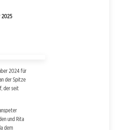
r 2025
mber 2024 für
an der Spitze
, der seit
Hanspeter
den und Rita
nda dem