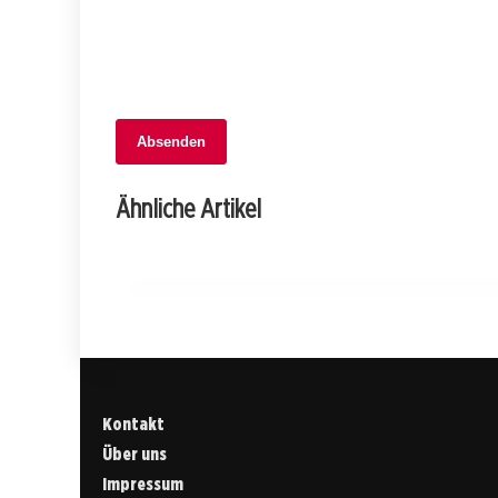
05. Februar 2026
Absenden
Landrat beschließt wichtiges
Entlastungspaket: Steueränderungen
Ähnliche Artikel
und mehr!
GLARUS
Kontakt
Über uns
Impressum