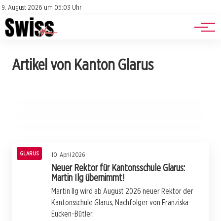
Jobs
Impressum
9. August 2026 um 05:03 Uhr
Datenschutz
Events
20. April 2026
Artikel von Kanton Glarus
Neues aus Glarus: Berufsberatung wird
20. April 2026
Landrat tagt: Wichtige Beschlüsse für Glarus
13. April 2026
effizienter gestaltet!
Regierungsrat vergibt Millionenaufträge für
am 22. April 2026!
Schwanden und Informatik!
GLARUS
GLARUS
GLARUS
GLARUS
10. April 2026
Neuer Rektor für Kantonsschule Glarus:
Martin Ilg übernimmt!
Martin Ilg wird ab August 2026 neuer Rektor der
Kantonsschule Glarus, Nachfolger von Franziska
Eucken-Bütler.