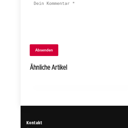
05. Februar 2026
Absenden
Landrat beschließt wichtiges
Entlastungspaket: Steueränderungen
Ähnliche Artikel
und mehr!
GLARUS
Kontakt