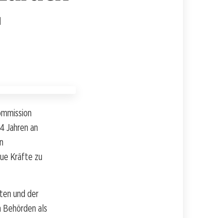
d
kommission
4 Jahren an
on
eue Kräfte zu
ten und der
n Behörden als