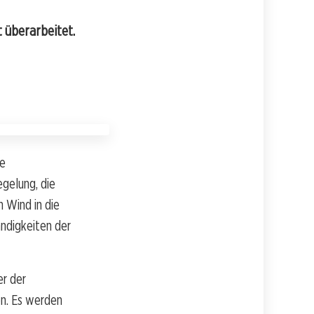
 überarbeitet.
de
egelung, die
n Wind in die
ndigkeiten der
er der
n. Es werden