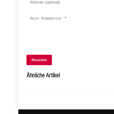
05. Februar 2026
Absenden
Landrat beschließt wichtiges
Entlastungspaket: Steueränderungen
Ähnliche Artikel
und mehr!
GLARUS