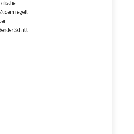
zifische
. Zudem regelt
der
dender Schritt