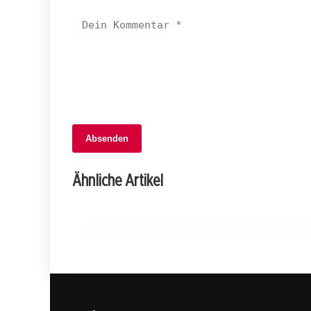
05. Februar 2026
Absenden
Landrat beschließt wichtiges
Entlastungspaket: Steueränderungen
Ähnliche Artikel
und mehr!
GLARUS