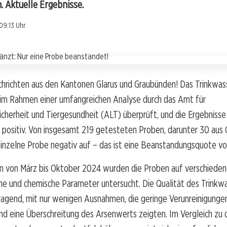
 Aktuelle Ergebnisse.
 09:13 Uhr
chrichten aus den Kantonen Glarus und Graubünden! Das Trinkwass
im Rahmen einer umfangreichen Analyse durch das Amt für
cherheit und Tiergesundheit (ALT) überprüft, und die Ergebnisse
positiv. Von insgesamt 219 getesteten Proben, darunter 30 aus Gl
 einzelne Probe negativ auf – das ist eine Beanstandungsquote vo
n von März bis Oktober 2024 wurden die Proben auf verschiede
he und chemische Parameter untersucht. Die Qualität des Trinkw
sragend, mit nur wenigen Ausnahmen, die geringe Verunreinigunge
d eine Überschreitung des Arsenwerts zeigten. Im Vergleich zu 