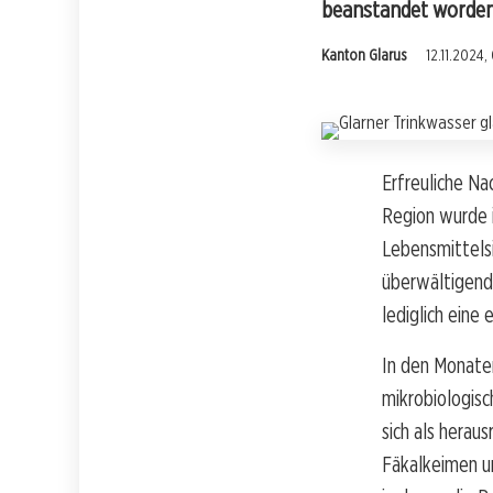
beanstandet worden.
Kanton Glarus
12.11.2024,
Erfreuliche Na
Region wurde 
Lebensmittelsi
überwältigend 
lediglich eine
In den Monate
mikrobiologisc
sich als herau
Fäkalkeimen un