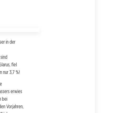
er in der
 sind
arus, fiel
n nur 3,7 %!
ne
assers erwies
n bei
den Vorjahren,