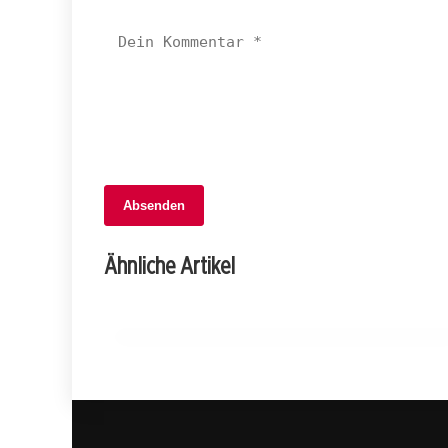
Absenden
06. Februar 2026
Drama auf der A12: Mehrere Unfälle nac
Ähnliche Artikel
Ladegutschaden bei Bulle!
FREIBURG