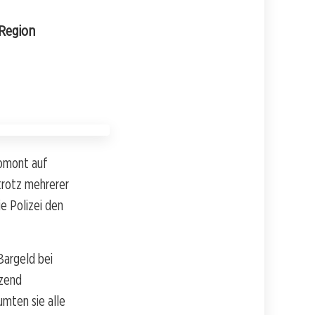
 Region
Romont auf
 trotz mehrerer
e Polizei den
Bargeld bei
tzend
umten sie alle