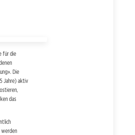
 für die
edenen
ung». Die
5 Jahre) aktiv
ostieren,
rken das
tlich
o werden