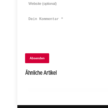
Absenden
06. Februar 2026
Drama auf der A12: Mehrere Unfälle nac
Ähnliche Artikel
Ladegutschaden bei Bulle!
FREIBURG