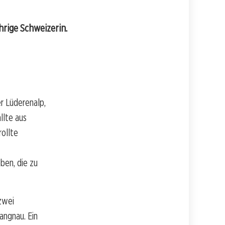
hrige Schweizerin.
er Lüderenalp,
llte aus
rollte
ben, die zu
zwei
ngnau. Ein