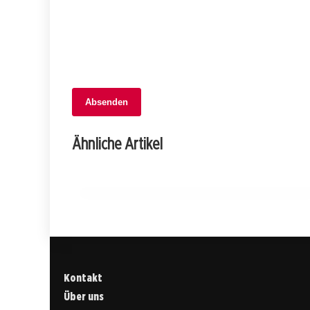
06. Februar 2026
Absenden
Schock in Mühlethurnen: Auto
überschlägt sich, Fahrer schwer
Ähnliche Artikel
verletzt!
BERN
Kontakt
Über uns