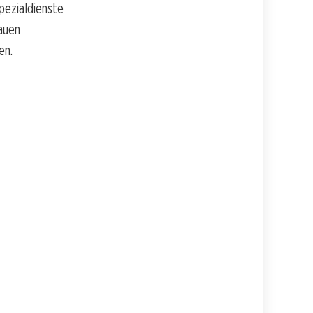
pezialdienste
nauen
en.