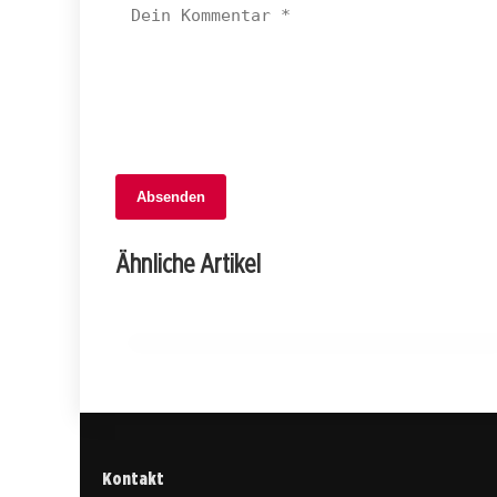
06. Februar 2026
Absenden
Schock in Mühlethurnen: Auto
überschlägt sich, Fahrer schwer
Ähnliche Artikel
verletzt!
BERN
Kontakt