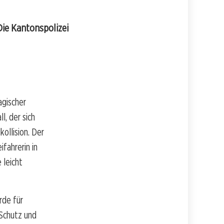
Die Kantonspolizei
agischer
l, der sich
ollision. Der
fahrerin in
 leicht
rde für
Schutz und