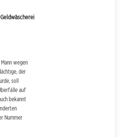
 Geldwäscherei
en Mann wegen
ächtige, der
rde, soll
berfälle auf
 auch bekannt
änderten
zer Nummer