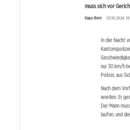
muss sich vor Geric
Kapo Bern
02.10.2024, 19
In der Nacht vo
Kantonspolizei
Geschwindigke
nur 30 km/h be
Polizei, aus S
Nach dem Vorfa
werden. Er ge
Der Mann muss 
laufen, und d