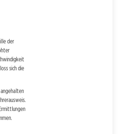
ille der
öhter
chwindigkeit
oss sich die
d angehalten
hrerausweis.
Ermittlungen
ommen.