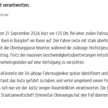
ht verantworten.
:19 Uhr
m 21. September 2024, kurz vor 1:25 Uhr, fiel einer zivilen Patrou
 Bern in Burgdorf ein Raser auf. Der Fahrer raste mit stark überh
it die Oberburggasse hinunter, während die zulässige Höchstges
trug. Trotz der massiven Geschwindigkeitsübertretungen entschl
icherheitsgründen auf eine Verfolgung zu verzichten.
ll konnte der 34-jährige Fahrzeuglenker später identifiziert un
stand, das Auto geführt zu haben, und verlor umgehend seinen Fü
sich nun vor der Justiz wegen Raserdelikten verantworten. Die 
ie Staatsanwaltschaft Emmental-Oberaargau hat den Fall übern