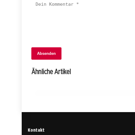
Absenden
08. Juli 2026
Bern im Verkehrschaos: Wo bleibt die
Ähnliche Artikel
Sicherheit auf zwei und drei Rädern?
BERN
Kontakt