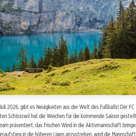
 Juli 2026, gibt es Neuigkeiten aus der Welt des Fußballs! Der FC
en Schlosswil hat die Weichen für die kommende Saison gestellt
eam präsentiert, das frischen Wind in die Aktivmannschaft bringe
eraufstieg in die höheren Ligen anzustreben, wird die Mannschaft