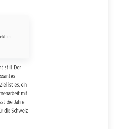
rekt im
 still. Der
essantes
el ist es, ein
menarbeit mit
st die Jahre
ür die Schweiz