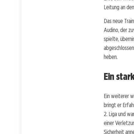
Leitung an den
Das neue Train
Audino, der zuv
spielte, übern
abgeschlossen.
heben.
Ein star
Ein weiterer w
bringt er Erfa
2. Liga und wa
einer Verletzun
Sicherheit an