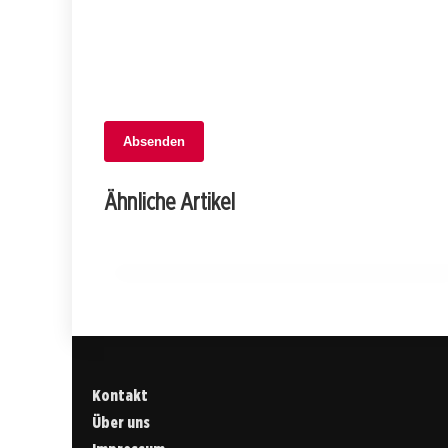
Absenden
05. Februar 2026
Entsetzen in Genolier: Explosion am
Ähnliche Artikel
Geldautomaten – Zeugen gesucht!
WAADT
Kontakt
Über uns