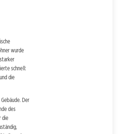
ische
wohner wurde
starker
erte schnell:
und die
e Gebäude. Der
ände des
r die
uständig,