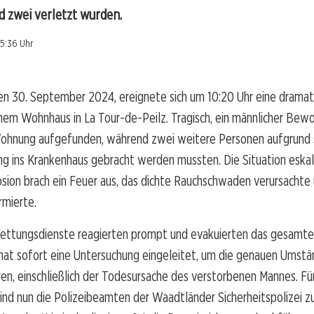
d zwei verletzt wurden.
15:36 Uhr
n 30. September 2024, ereignete sich um 10:20 Uhr eine dramat
inem Wohnhaus in La Tour-de-Peilz. Tragisch, ein männlicher Be
 Wohnung aufgefunden, während zwei weitere Personen aufgrund 
g ins Krankenhaus gebracht werden mussten. Die Situation eskali
sion brach ein Feuer aus, das dichte Rauchschwaden verursachte 
rmierte.
 Rettungsdienste reagierten prompt und evakuierten das gesamt
hat sofort eine Untersuchung eingeleitet, um die genauen Umst
ären, einschließlich der Todesursache des verstorbenen Mannes. Fü
ind nun die Polizeibeamten der Waadtländer Sicherheitspolizei z