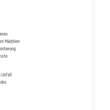
weren
igen Mädchen
entierung
usste
 Unfall
 des