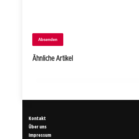
Absenden
06. November 2025
Teenager verwechseln Gaspedal mit
Ähnliche Artikel
Bremse: Schrecklicher Crash in Buchs!
ST. GALLEN
Kontakt
Über uns
Impressum