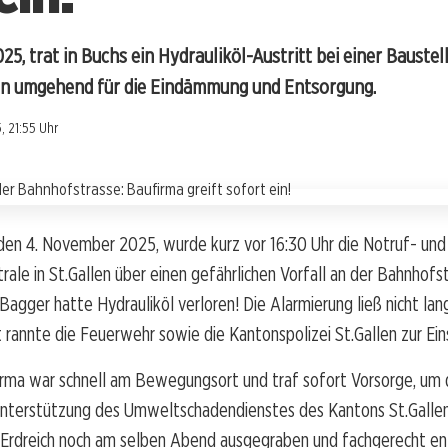
025, trat in Buchs ein Hydrauliköl-Austritt bei einer Bauste
en umgehend für die Eindämmung und Entsorgung.
, 21:55 Uhr
den 4. November 2025, wurde kurz vor 16:30 Uhr die Notruf- und
trale in St.Gallen über einen gefährlichen Vorfall an der Bahnhofs
 Bagger hatte Hydrauliköl verloren! Die Alarmierung ließ nicht lan
 rannte die Feuerwehr sowie die Kantonspolizei St.Gallen zur Ein
irma war schnell am Bewegungsort und traf sofort Vorsorge, um 
Unterstützung des Umweltschadendienstes des Kantons St.Galle
 Erdreich noch am selben Abend ausgegraben und fachgerecht ent